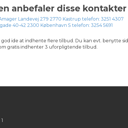
en anbefaler disse kontakter
mager Landevej 279 2770 Kastrup telefon: 3251 4307
ilsgade 40-42 2300 København S telefon: 3254 5691
 god ide at indhente flere tilbud. Du kan evt. benytte si
om gratis indhenter 3 uforpligtende tilbud.
 1