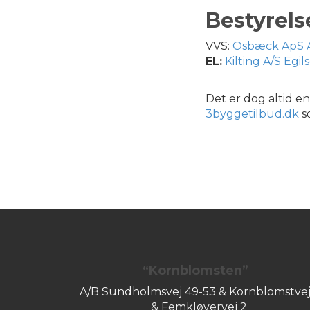
Bestyrels
VVS:
Osbæck ApS A
EL:
Kilting A/S Eg
Det er dog altid en
3byggetilbud.dk
s
“Kornblomsten”
A/B Sundholmsvej 49-53 & Kornblomstvej
& Femkløvervej 2