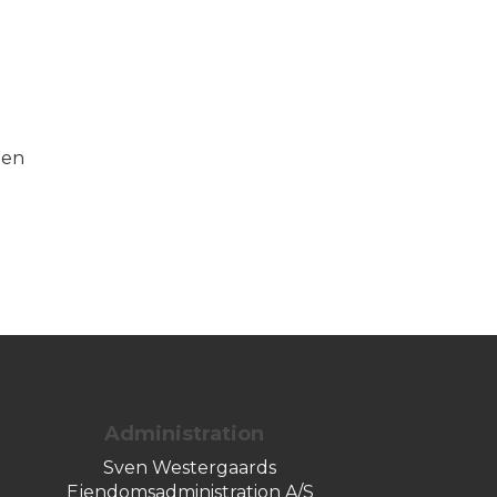
den
Administration
Sven Westergaards
Ejendomsadministration A/S