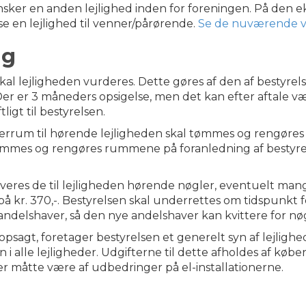
ønsker en anden lejlighed inden for foreningen. På den e
se en lejlighed til venner/pårørende.
Se de nuværende ve
ng
kal lejligheden vurderes. Dette gøres af den af bestyr
r er 3 måneders opsigelse, men det kan efter aftale væ
tligt til bestyrelsen.
derrum til hørende lejligheden skal tømmes og rengøres 
tømmes og rengøres rummene på foranledning af bestyrel
leveres de til lejligheden hørende nøgler, eventuelt ma
på kr. 370,-. Bestyrelsen skal underrettes om tidspunkt 
 andelshaver, så den nye andelshaver kan kvittere for nø
opsagt, foretager bestyrelsen et generelt syn af lejlighe
n i alle lejligheder. Udgifterne til dette afholdes af køb
er måtte være af udbedringer på el-installationerne.