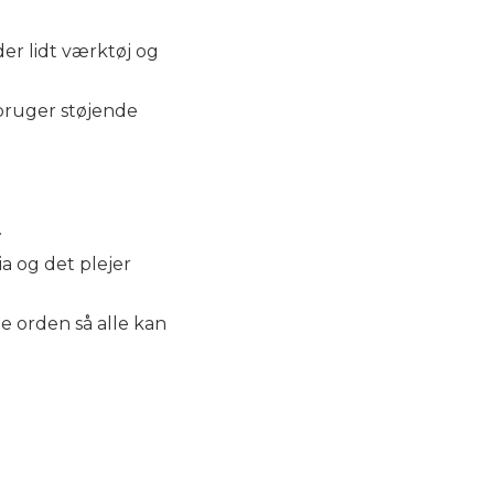
der lidt værktøj og
 bruger støjende
.
ia og det plejer
 orden så alle kan