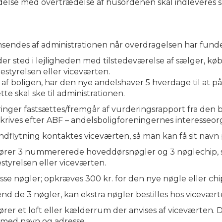
ndelse med overtrædelse af husordenen skal indleveres skri
sendes af administrationen når overdragelsen har funde
er sted i lejligheden med tilstedeværelse af sælger, kø
estyrelsen eller viceværten.
 af boligen, har den nye andelshaver 5 hverdage til at 
tte skal ske til administrationen.
inger fastsættes/fremgår af vurderingsrapport fra den
rives efter ABF – andelsboligforeningernes interesseorg
indflytning kontaktes viceværten, så man kan få sit navn
 hører 3 nummererede hoveddørsnøgler og 3 nøglechip, 
estyrelsen eller viceværten.
sse nøgler; opkræves 300 kr. for den nye nøgle eller chi
d de 3 nøgler, kan ekstra nøgler bestilles hos viceværten
hører et loft eller kælderrum der anvises af viceværten. 
 med navn og adresse.