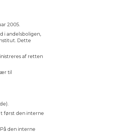
uar 2005.
 i andelsboligen,
nstitut. Dette
istreres af retten
ær til
de).
dt først den interne
. På den interne