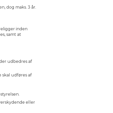
en, dog maks. 3 år.
religger inden
es, samt at
ader udbedres af
e skal udføres af
styrelsen.
verskydende eller