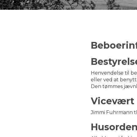
Beboerin
Bestyrels
Henvendelse til be
eller ved at benyt
Den tømmes jævnli
Vicevært
Jimmi Fuhrmann tl
Husorde