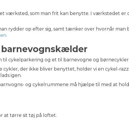
 et værksted, som man frit kan benytte. I værkstedet er 
t man rydder op efter sig, samt tænker over hvornår man
en.
g barnevognskælder
 til cykelparkering og et til barnevogne og børnecykler
e cykler, der ikke bliver benyttet, holder vi en cykel-razz
lads igen.
 barnvogns- og cykelrummene må hjælpe til med at holde
at tørre sit tøj på loftet.