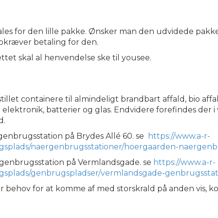
les for den lille pakke. Ønsker man den udvidede pakke
pkræver betaling for den.
ttet skal al henvendelse ske til yousee.
illet containere til almindeligt brandbart affald, bio affal
t elektronik, batterier og glas. Endvidere forefindes der 
d.
genbrugsstation på Brydes Allé 60. se
https://www.a-r-
ugsplads/naergenbrugsstationer/hoergaarden-naergenb
re genbrugsstation på Vermlandsgade. se
https://www.a-r-
ugsplads/genbrugspladser/vermlandsgade-genbrugsstat
r behov for at komme af med storskrald på anden vis, k