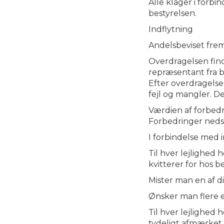
Alle klager i forbi
bestyrelsen.
Indflytning
Andelsbeviset frem
Overdragelsen find
repræsentant fra b
Efter overdragelse
fejl og mangler. De
Værdien af forbedr
Forbedringer nedsk
I forbindelse med 
Til hver lejlighed
kvitterer for hos b
Mister man en af di
Ønsker man flere en
Til hver lejlighed 
tydeligt afmærket