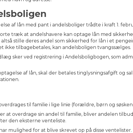
elsboligen
else af lån med pant i andelsboliger trådte i kraft 1. febr
orte træk at andelshavere kan optage lån med sikkerhed
altså stille deres andel som sikkerhed for lån i et pengei
net ikke tilbagebetales, kan andelsboligen tvangssælges.
æg sker ved registrering i Andelsboligbogen, som admin
ptagelse af lån, skal der betales tinglysningsafgift og sal
ationen.
erdrages til familie i lige linie (forældre, børn og søsken
r at overdrage sin andel til familie, bliver andelen tilbu
fter den eksterne venteliste.
ar mulighed for at blive skrevet op på disse ventelister