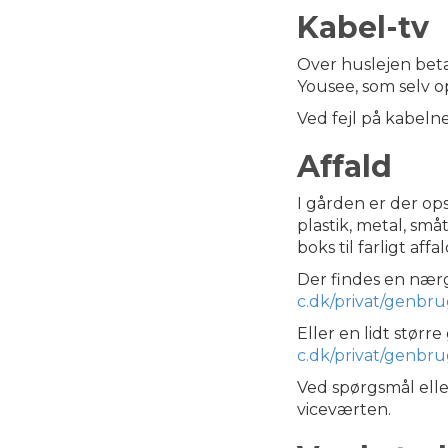
Kabel-tv
Over huslejen beta
Yousee, som selv o
Ved fejl på kabelne
Affald
I gården er der opst
plastik, metal, små
boks til farligt affal
Der findes en nær
c.dk/privat/genbr
Eller en lidt stør
c.dk/privat/genbr
Ved spørgsmål elle
viceværten.