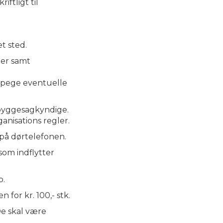
ftligt til
t sted.
ber samt
påpege eventuelle
 byggesagkyndige.
anisations regler.
 på dørtelefonen.
som indflytter
p.
 for kr. 100,- stk.
De skal være