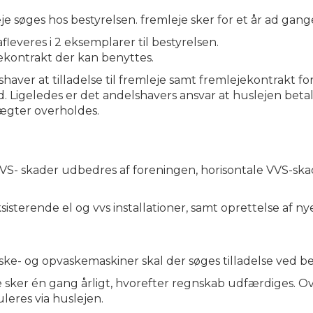
leje søges hos bestyrelsen. fremleje sker for et år ad gang
leveres i 2 eksemplarer til bestyrelsen.
ekontrakt der kan benyttes.
haver at tilladelse til fremleje samt fremlejekontrakt fo
nd. Ligeledes er det andelshavers ansvar at huslejen betal
gter overholdes.
VVS- skader udbedres af foreningen, horisontale VVS-sk
sisterende el og vvs installationer, samt oprettelse af ny
aske- og opvaskemaskiner skal der søges tilladelse ved be
 sker én gang årligt, hvorefter regnskab udfærdiges. O
leres via huslejen.