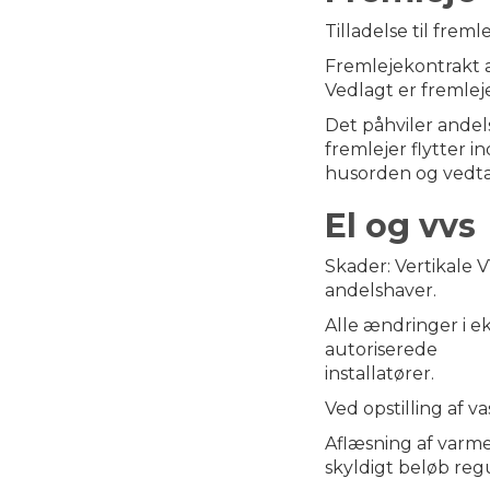
Tilladelse til frem
Fremlejekontrakt af
Vedlagt er fremlej
Det påhviler andels
fremlejer flytter i
husorden og vedtæ
El og vvs
Skader: Vertikale 
andelshaver.
Alle ændringer i ek
autoriserede
installatører.
Ved opstilling af v
Aflæsning af varme
skyldigt beløb regu