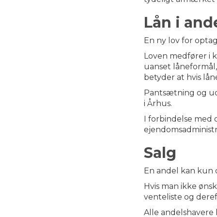
Lån i and
En ny lov for optag
Loven medfører i k
uanset låneformål, 
betyder at hvis lå
Pantsætning og udl
i Århus.
I forbindelse med o
ejendomsadministr
Salg
En andel kan kun ov
Hvis man ikke ønske
venteliste og dere
Alle andelshavere h