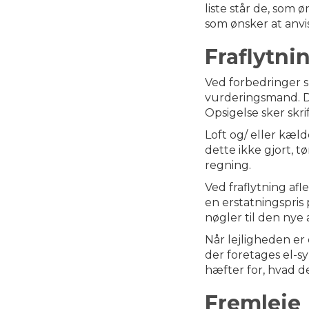
liste står de, som 
som ønsker at anvi
Fraflytni
Ved forbedringer s
vurderingsmand. De
Opsigelse sker skrif
Loft og/ eller kæl
dette ikke gjort, 
regning.
Ved fraflytning af
en erstatningspris 
nøgler til den nye
Når lejligheden er 
der foretages el-sy
hæfter for, hvad d
Fremleje