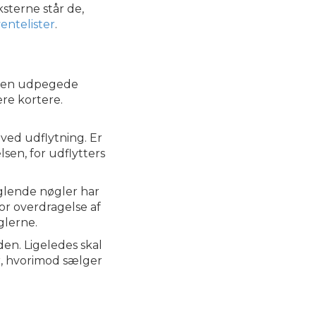
ksterne står de,
ntelister
.
elsen udpegede
re kortere.
ved udflytning. Er
sen, for udflytters
nglende nøgler har
for overdragelse af
glerne.
den. Ligeledes skal
er, hvorimod sælger